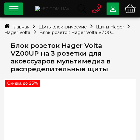
0 800
33-63-07
Главная
Щиты электрические
Щиты Hager
Бесплатно
Hager Volta
Блок розеток Hager Volta VZ00UP на 3 розетки для аксессуаров мультимедиа в распределительные щиты
info@e7.com.ua
044
334-79-78
Блок розеток Hager Volta
VZ00UP на 3 розетки для
Viber
Telegram
аксессуаров мультимедиа в
распределительные щиты
Скидка до 25%