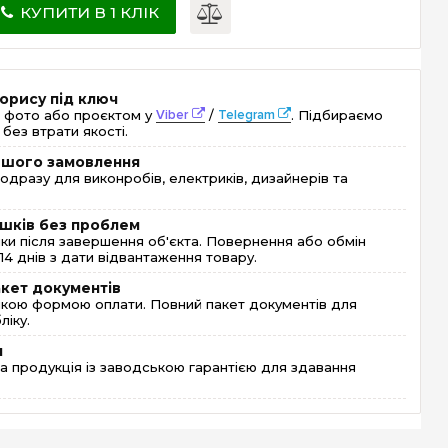
КУПИТИ В 1 КЛІК
орису під ключ
 фото або проєктом у
Viber
/
Telegram
. Підбираємо
без втрати якості.
ершого замовлення
одразу для виконробів, електриків, дизайнерів та
шків без проблем
и після завершення об'єкта. Повернення або обмін
4 днів з дати відвантаження товару.
акет документів
кою формою оплати. Повний пакет документів для
ліку.
я
 продукція із заводською гарантією для здавання