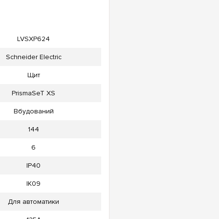
LVSXP624
Schneider Electric
Щит
PrismaSeT XS
Вбудований
144
6
IP40
IK09
Для автоматики