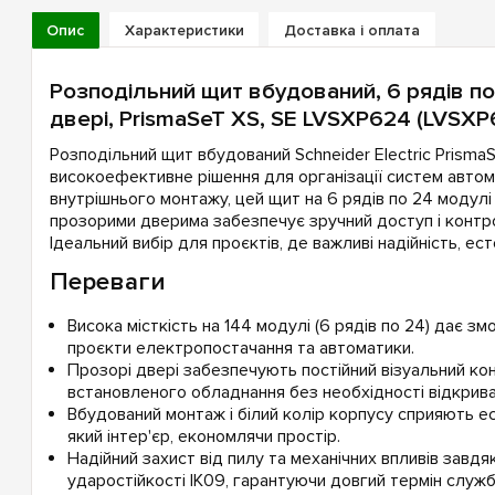
Опис
Характеристики
Доставка і оплата
Розподільний щит вбудований, 6 рядів по
двері, PrismaSeT XS, SE LVSXP624 (LVSXP
Розподільний щит вбудований Schneider Electric Prism
високоефективне рішення для організації систем автом
внутрішнього монтажу, цей щит на 6 рядів по 24 модулі 
прозорими дверима забезпечує зручний доступ і контр
Ідеальний вибір для проєктів, де важливі надійність, ест
Переваги
Висока місткість на 144 модулі (6 рядів по 24) дає з
проєкти електропостачання та автоматики.
Прозорі двері забезпечують постійний візуальний ко
встановленого обладнання без необхідності відкрива
Вбудований монтаж і білий колір корпусу сприяють ест
який інтер'єр, економлячи простір.
Надійний захист від пилу та механічних впливів завдя
ударостійкості IK09, гарантуючи довгий термін служб