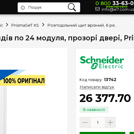
0 800
33-63-0
Безкоштовно
info@e7.com.u
ic
PrismaSeT XS
Розподільний щит врізний, 6 рядів по 24 модуля, прозорі двері, PrismaSeT XS, SE LVSXP624
дів по 24 модуля, прозорі двері, Pr
13742
Написати відгук
26 377
.
70