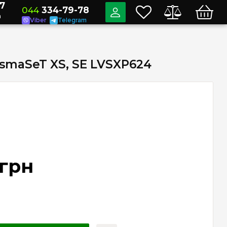
7
044
334-79-78
a
Viber
Telegram
ismaSeT XS, SE LVSXP624
грн