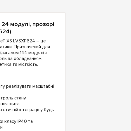
 24 модулі, прозорі
624)
aSeT XS LVSXP624 – це
атики. Призначений для
(загалом 144 модулі) з
оль за обладнанням.
етика та місткість.
могу реалізувати масштабні
нтроль стану
ння щита.
етичній інтеграції у будь-
ки класу IP40 та
и.