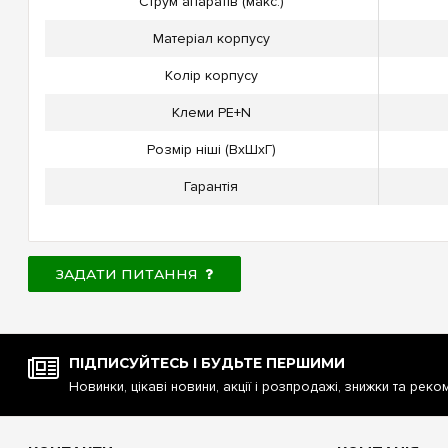
Струм апаратів (макс.)
Матеріал корпусу
Колір корпусу
Клеми PE+N
Розмір ніші (ВxШxГ)
Гарантія
ЗАДАТИ ПИТАННЯ
ПІДПИСУЙТЕСЬ І БУДЬТЕ ПЕРШИМИ
Новинки, цікаві новини, акції і розпродажі, знижки та реко