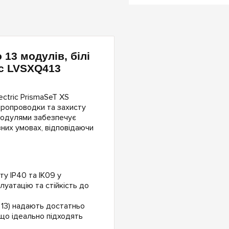
 13 модулів, білі
rc LVSXQ413
ctric PrismaSeT XS
тропроводки та захисту
 модулями забезпечує
них умовах, відповідаючи
ту IP40 та IK09 у
плуатацію та стійкість до
о 13) надають достатньо
що ідеально підходять