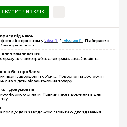
КУПИТИ В 1 КЛІК
орису під ключ
 фото або проєктом у
Viber
/
Telegram
. Підбираємо
без втрати якості.
ершого замовлення
одразу для виконробів, електриків, дизайнерів та
шків без проблем
и після завершення об'єкта. Повернення або обмін
4 днів з дати відвантаження товару.
акет документів
кою формою оплати. Повний пакет документів для
ліку.
я
 продукція із заводською гарантією для здавання