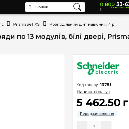
0 800
33-6
Безкоштов
ic
PrismaSeT XS
Розподільний щит навісний, 4 ряди по 13 модулів, білі двері, PrismaSeT XS, Schneider Electric LVSXQ413
ди по 13 модулів, білі двері, Prisma
13751
Написати відгук
5 462
.
50