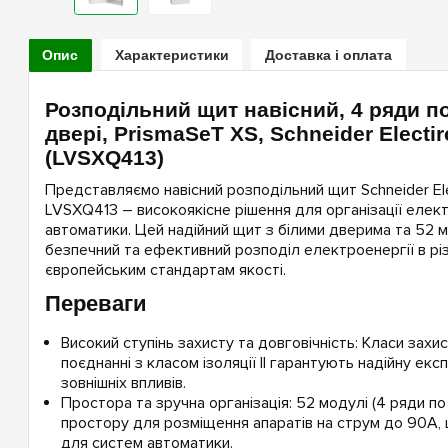
Опис
Характеристики
Доставка і оплата
Розподільний щит навісний, 4 ряди по
двері, PrismaSeT XS, Schneider Electi
(LVSXQ413)
Представляємо навісний розподільний щит Schneider Ele
LVSXQ413 – високоякісне рішення для організації елек
автоматики. Цей надійний щит з білими дверима та 52
безпечний та ефективний розподіл електроенергії в різ
європейським стандартам якості.
Переваги
Високий ступінь захисту та довговічність: Класи захис
поєднанні з класом ізоляції II гарантують надійну екс
зовнішніх впливів.
Простора та зручна організація: 52 модулі (4 ряди п
простору для розміщення апаратів на струм до 90А, 
для систем автоматики.