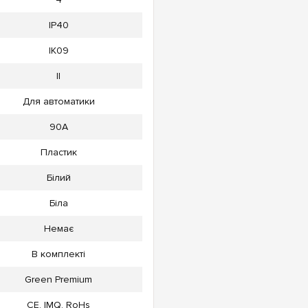
IP40
IK09
II
Для автоматики
90А
Пластик
Білий
Біла
Немає
В комплекті
Green Premium
CE, IMQ, RoHs