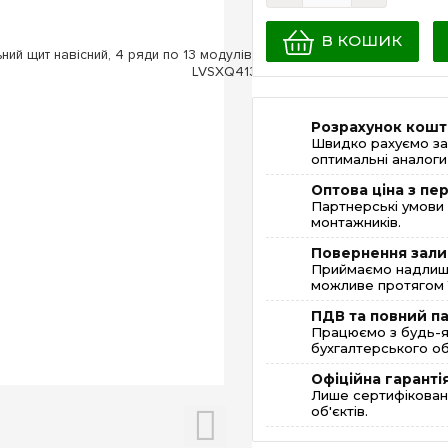
В КОШИК
Розрахунок кошт
Швидко рахуємо за
оптимальні аналоги 
Оптова ціна з п
Партнерські умови 
монтажників.
Повернення зали
Приймаємо надлишк
можливе протягом 1
ПДВ та повний п
Працюємо з будь-я
бухгалтерського об
Офіційна гаранті
Лише сертифікована
об'єктів.