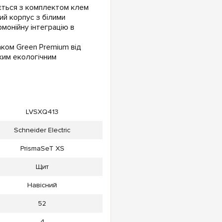
ається з комплектом клем
ий корпус з білими
монійну інтеграцію в
аком Green Premium від
оким екологічним
LVSXQ413
Schneider Electric
PrismaSeT XS
Щит
Навісний
52
4