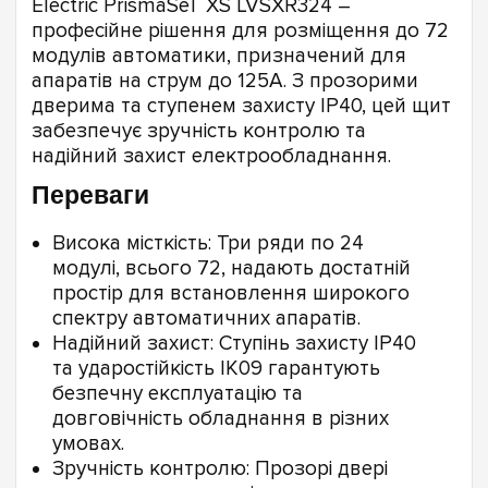
Electric PrismaSeT XS LVSXR324 –
професійне рішення для розміщення до 72
модулів автоматики, призначений для
апаратів на струм до 125А. З прозорими
дверима та ступенем захисту IP40, цей щит
забезпечує зручність контролю та
надійний захист електрообладнання.
Переваги
Висока місткість: Три ряди по 24
модулі, всього 72, надають достатній
простір для встановлення широкого
спектру автоматичних апаратів.
Надійний захист: Ступінь захисту IP40
та ударостійкість IK09 гарантують
безпечну експлуатацію та
довговічність обладнання в різних
умовах.
Зручність контролю: Прозорі двері