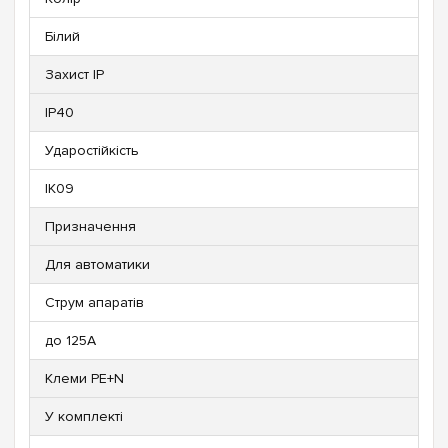
Білий
Захист IP
IP40
Ударостійкість
IK09
Призначення
Для автоматики
Струм апаратів
до 125А
Клеми PE+N
У комплекті