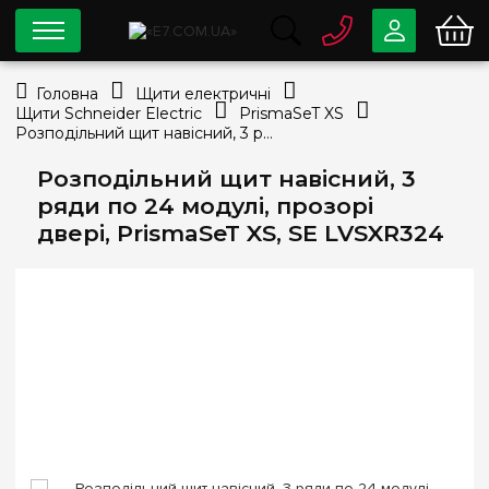
0 800
33-63-07
Головна
Щити електричні
Безкоштовно
Щити Schneider Electric
PrismaSeT XS
info@e7.com.ua
Розподільний щит навісний, 3 ряди по 24 модулі, прозорі двері, PrismaSeT XS, SE LVSXR324
044
334-79-78
Розподільний щит навісний, 3
Viber
Telegram
ряди по 24 модулі, прозорі
двері, PrismaSeT XS, SE LVSXR324