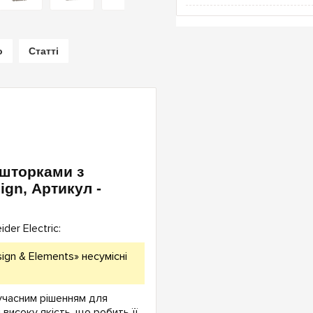
о
Статті
 шторками з
ign, Артикул -
er Electric:
ign & Elements» несумісні
сучасним рішенням для
високу якість, що робить її