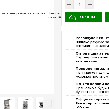
В КОШИК
Розрахунок кошт
Швидко рахуємо за
оптимальні аналоги 
Оптова ціна з п
Партнерські умови 
монтажників.
Повернення зали
Приймаємо надлишк
можливе протягом 1
ПДВ та повний п
Працюємо з будь-я
бухгалтерського об
Офіційна гаранті
Лише сертифікована
об'єктів.