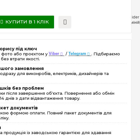
КУПИТИ В 1 КЛІК
орису під ключ
 фото або проєктом у
Viber
/
Telegram
. Підбираємо
без втрати якості.
ершого замовлення
одразу для виконробів, електриків, дизайнерів та
шків без проблем
и після завершення об'єкта. Повернення або обмін
4 днів з дати відвантаження товару.
акет документів
кою формою оплати. Повний пакет документів для
ліку.
я
 продукція із заводською гарантією для здавання