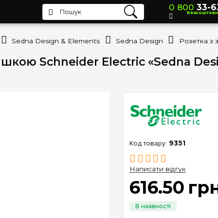
0 800
33-6
Безкоштов
Sedna Design & Elements
Sedna Design
ишкою Schneider Electric «Sedna Desi
9351
Написати відгук
616
.
50
гр