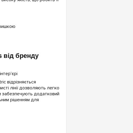
кришкою
s від бренду
ric відрізняється
чисті лінії дозволяють легко
ки забезпечують додатковий
льним рішенням для