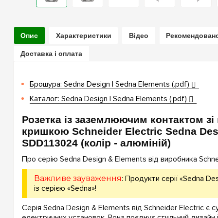
Опис
Характеристики
Відео
Рекомендован
Доставка і оплата
Брошура: Sedna Design | Sedna Elements (.pdf)
Каталог: Sedna Design | Sedna Elements (.pdf)
Розетка із заземлюючим контактом зі
кришкою Schneider Electric Sedna Des
SDD113024 (колір - алюміній)
Про серію Sedna Design & Elements від виробника Schneid
Важливе зауваження
: Продукти серії «Sedna Des
із серією «Sedna»!
Серія Sedna Design & Elements від Schneider Electric є 
електричних установок. Вона поєднує стильний дизайн і 