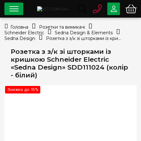
0 800
33-63-07
Головна
Розетки та вимикачі
Безкоштовно
Schneider Electric
Sedna Design & Elements
info@e7.com.ua
Sedna Design
Розетка з з/к зі шторками із кришкою Schneider Electric «Sedna Design» SDD111024 (колір - білий)
044
334-79-78
Розетка з з/к зі шторками із
Viber
Telegram
кришкою Schneider Electric
«Sedna Design» SDD111024 (колір
- білий)
Знижка до 15%