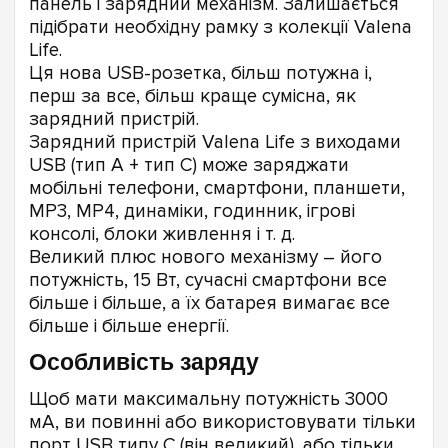
панель і зарядний механізм. Залишається
підібрати необхідну рамку з колекції Valena
Life.
Ця нова USB-розетка, більш потужна і,
перш за все, більш краще сумісна, як
зарядний пристрій.
Зарядний пристрій Valena Life з виходами
USB (тип A + тип C) може заряджати
мобільні телефони, смартфони, планшети,
MP3, MP4, динаміки, годинник, ігрові
консолі, блоки живлення і т. д.
Великий плюс нового механізму – його
потужність, 15 Вт, сучасні смартфони все
більше і більше, а їх батарея вимагає все
більше і більше енергії.
Особливість заряду
Щоб мати максимальну потужність 3000
мА, ви повинні або використовувати тільки
порт USB типу C (він великий), або тільки