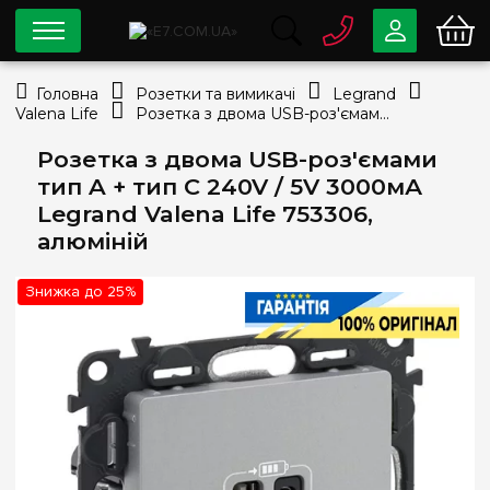
0 800
33-63-07
Головна
Розетки та вимикачі
Legrand
Безкоштовно
Valena Life
Розетка з двома USB-роз'ємами тип A + тип C 240V / 5V 3000мА Legrand Valena Life 753306, алюміній
info@e7.com.ua
044
334-79-78
Розетка з двома USB-роз'ємами
тип A + тип C 240V / 5V 3000мА
Viber
Telegram
Legrand Valena Life 753306,
алюміній
Знижка до 25%