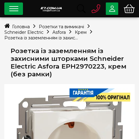
0 800
33-63-07
Головна
Розетки та вимикачі
Безкоштовно
Schneider Electric
Asfora
Крем
info@e7.com.ua
Розетка із заземленням із захисними шторками Schneider Electric Asfora EPH2970223, крем (без рамки)
044
334-79-78
Розетка із заземленням із
Viber
Telegram
захисними шторками Schneider
Electric Asfora EPH2970223, крем
(без рамки)