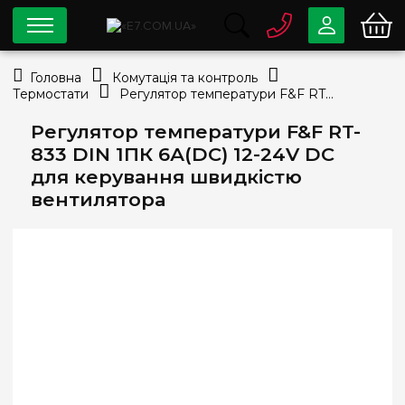
0 800
33-63-07
Головна
Комутація та контроль
Безкоштовно
Термостати
Регулятор температури F&F RT-833 DIN 1ПК 6А(DC) 12-24V DC для керування швидкістю вентилятора
info@e7.com.ua
044
334-79-78
Регулятор температури F&F RT-
833 DIN 1ПК 6А(DC) 12-24V DC
Viber
Telegram
для керування швидкістю
вентилятора