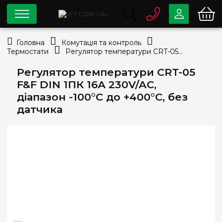
0 800
33-63-07
Головна
Комутація та контроль
Безкоштовно
Термостати
Регулятор температури CRT-05 F&F DIN 1ПК 16А 230V/AC, діапазон -100°С до +400°С, без датчика
info@e7.com.ua
044
334-79-78
Регулятор температури CRT-05
F&F DIN 1ПК 16А 230V/AC,
Viber
Telegram
діапазон -100°С до +400°С, без
датчика