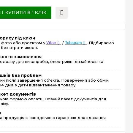
КУПИТИ В 1 КЛІК
орису під ключ
 фото або проєктом у
Viber
/
Telegram
. Підбираємо
без втрати якості.
ершого замовлення
одразу для виконробів, електриків, дизайнерів та
шків без проблем
и після завершення об'єкта. Повернення або обмін
4 днів з дати відвантаження товару.
акет документів
кою формою оплати. Повний пакет документів для
ліку.
я
 продукція із заводською гарантією для здавання