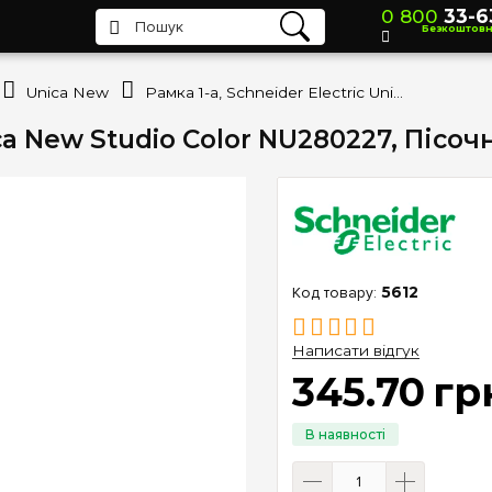
0 800
33-6
Безкоштов
Unica New
Рамка 1-а, Schneider Electric Unica New Studio Color NU280227, Пісочний/Бежевий
nica New Studio Color NU280227, Піс
5612
Написати відгук
345
.
70
гр