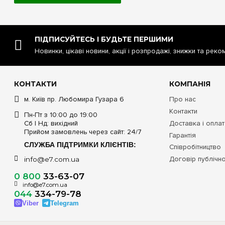
ПІДПИСУЙТЕСЬ І БУДЬТЕ ПЕРШИМИ
Новинки, цікаві новини, акції і розпродажі, знижки та реко
КОНТАКТИ
КОМПАНІЯ
м. Київ пр. Любомира Гузара 6
Про нас
Контакти
Пн-Пт з 10:00 до 19:00
Сб | Нд: вихідний
Доставка і опла
Прийом замовлень через сайт: 24/7
Гарантія
СЛУЖБА ПІДТРИМКИ КЛІЄНТІВ:
Співробітництво
Договір публічн
info@e7.com.ua
0 800
33-63-07
info@e7.com.ua
044
334-79-78
Viber
Telegram