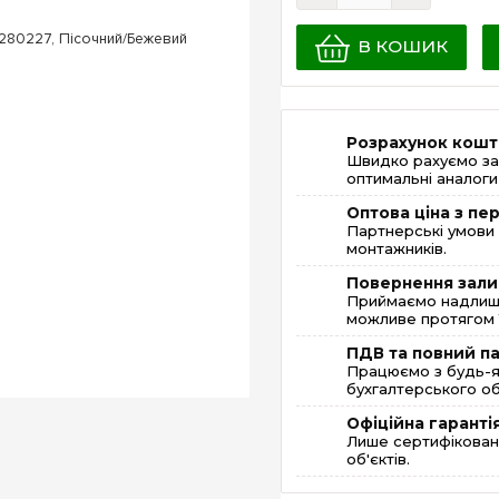
В КОШИК
Розрахунок кошт
Швидко рахуємо за
оптимальні аналоги 
Оптова ціна з п
Партнерські умови 
монтажників.
Повернення зали
Приймаємо надлишк
можливе протягом 1
ПДВ та повний п
Працюємо з будь-я
бухгалтерського об
Офіційна гаранті
Лише сертифікована
об'єктів.