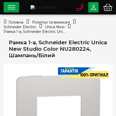
0 800
33-63-07
Головна
Розетки та вимикачі
Безкоштовно
Schneider Electric
Unica New
info@e7.com.ua
Рамка 1-а, Schneider Electric Unica New Studio Color NU280224, Шампань/Білий
044
334-79-78
Рамка 1-а, Schneider Electric Unica
Viber
Telegram
New Studio Color NU280224,
Шампань/Білий