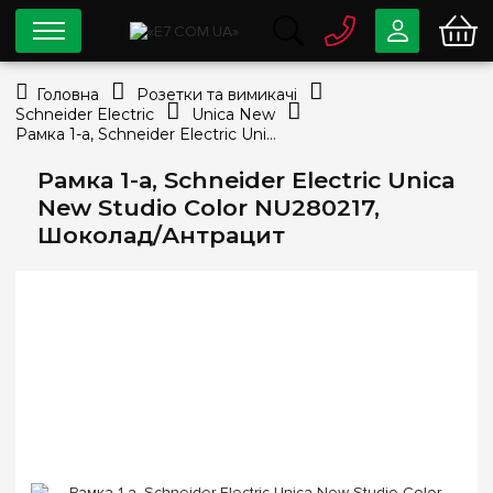
0 800
33-63-07
Головна
Розетки та вимикачі
Безкоштовно
Schneider Electric
Unica New
info@e7.com.ua
Рамка 1-а, Schneider Electric Unica New Studio Color NU280217, Шоколад/Антрацит
044
334-79-78
Рамка 1-а, Schneider Electric Unica
Viber
Telegram
New Studio Color NU280217,
Шоколад/Антрацит