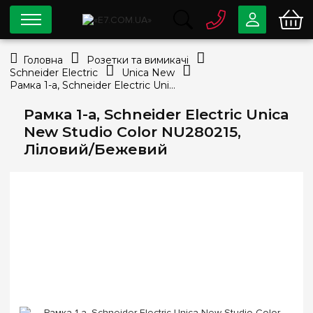
0 800
33-63-07
Головна
Розетки та вимикачі
Безкоштовно
Schneider Electric
Unica New
info@e7.com.ua
Рамка 1-а, Schneider Electric Unica New Studio Color NU280215, Ліловий/Бежевий
044
334-79-78
Рамка 1-а, Schneider Electric Unica
Viber
Telegram
New Studio Color NU280215,
Ліловий/Бежевий