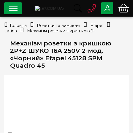
0 800
33-63-07
Головна
Розетки та вимикачі
Efapel
Безкоштовно
Latina
Механізм розетки з кришкою 2P+Z ШУКО 16А 250V 2-мод. «Чорний» Efapel 45128 SPM Quadro 45
info@e7.com.ua
044
334-79-78
Механізм розетки з кришкою
2P+Z ШУКО 16А 250V 2-мод.
Viber
Telegram
«Чорний» Efapel 45128 SPM
Quadro 45