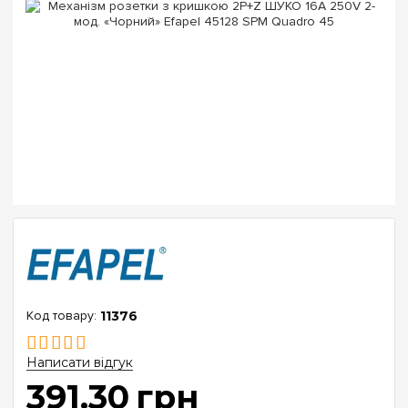
11376
Написати відгук
391
.
30
грн