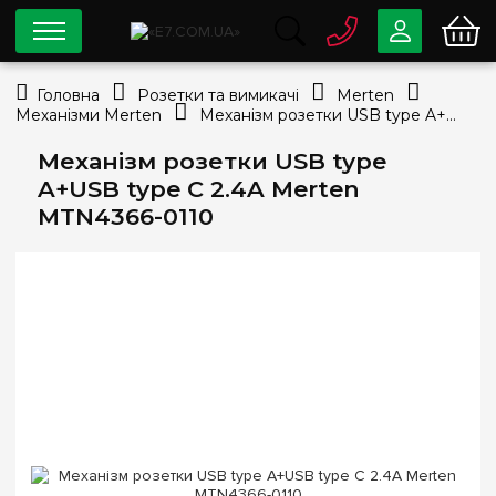
0 800
33-63-07
Головна
Розетки та вимикачі
Merten
Безкоштовно
Механізми Merten
Механізм розетки USB type A+USB type C 2.4A Merten MTN4366-0110
info@e7.com.ua
044
334-79-78
Механізм розетки USB type
A+USB type C 2.4A Merten
Viber
Telegram
MTN4366-0110