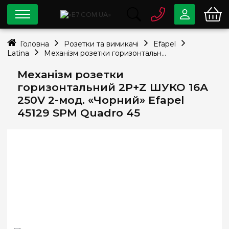
0 800
33-63-07
Головна
Розетки та вимикачі
Efapel
Безкоштовно
Latina
Механізм розетки горизонтальний 2P+Z ШУКО 16А 250V 2-мод. «Чорний» Efapel 45129 SPM Quadro 45
info@e7.com.ua
044
334-79-78
Механізм розетки
горизонтальний 2P+Z ШУКО 16А
Viber
Telegram
250V 2-мод. «Чорний» Efapel
45129 SPM Quadro 45